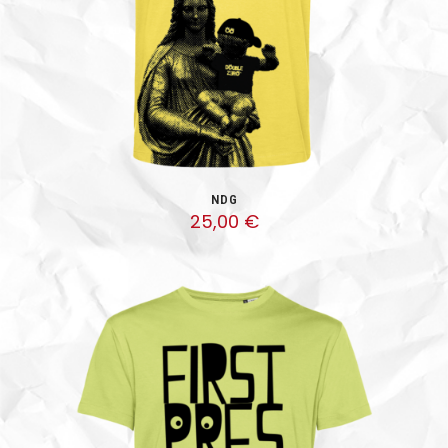
NDG
25,00
€